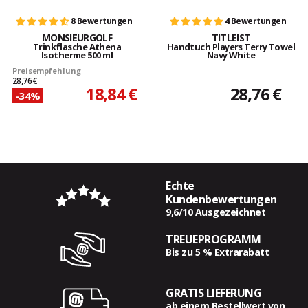
8 Bewertungen
4 Bewertungen
MONSIEURGOLF
TITLEIST
Trinkflasche Athena
Handtuch Players Terry Towel
Isotherme 500 ml
Navy White
Preisempfehlung
28,76 €
18,84 €
28,76 €
-34%
Echte
Kundenbewertungen
9,6/10 Ausgezeichnet
TREUEPROGRAMM
Bis zu 5 % Extrarabatt
GRATIS LIEFERUNG
ab einem Bestellwert von