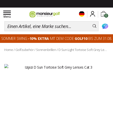
Toggle
0
navigation
Menü
SOMMER SWING
-10% EXTRA
MIT DEM CODE
GOLF10
BIS ZUM 31.08.
Home
/
Golfzubehör
/
Sonnenbrillen
/
D Sun Light Tortoise Soft Grey Lenses Cat 3