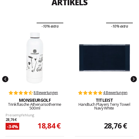
ARTIKELS
-10% extra
-10% extra
8 Bewertungen
4 Bewertungen
MONSIEURGOLF
TITLEIST
Trinkflasche Athena Isotherme
Handtuch Players Terry Towel
500 ml
Navy White
Preisempfehlung
28,76 €
18,84 €
28,76 €
-34%