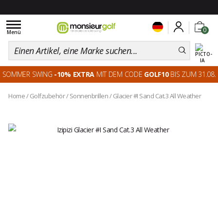
Toggle
0
navigation
Menü
SOMMER SWING
-10% EXTRA
MIT DEM CODE
GOLF10
BIS ZUM 31.08.
Home
/
Golfzubehör
/
Sonnenbrillen
/
Glacier #I Sand Cat.3 All Weather