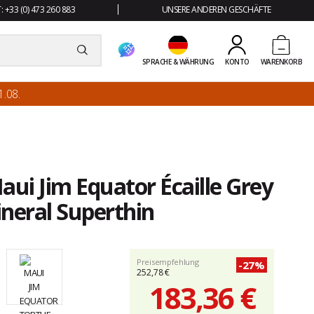
 +33 (0) 473 260 883
UNSERE ANDEREN GESCHÄFTE
SPRACHE & WÄHRUNG
KONTO
WARENKORB
.08.
aui Jim Equator Écaille Grey
neral Superthin
Preisempfehlung
-27%
252,78 €
183,36 €