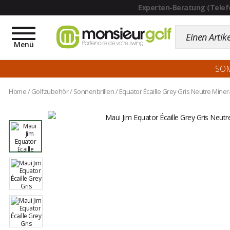
Toggle
navigation
Menü
SO
Home
/
Golfzubehör
/
Sonnenbrillen
/
Equator Écaille Grey Gris Neutre Miner