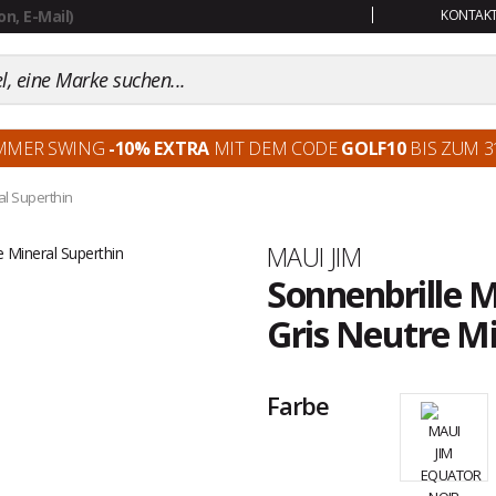
KONTAKT:
MMER SWING
-10% EXTRA
MIT DEM CODE
GOLF10
BIS ZUM 31
al Superthin
Marke
MAUI JIM
Sonnenbrille M
Gris Neutre Mi
Kundenbewertungen
Farbe