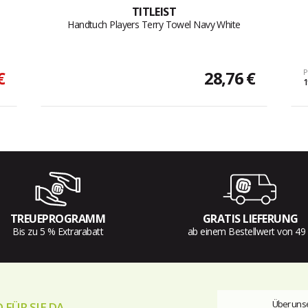
TITLEIST
Handtuch Players Terry Towel Navy White
€
28,76 €
P
1
TREUEPROGRAMM
GRATIS LIEFERUNG
Bis zu 5 % Extrarabatt
ab einem Bestellwert von 49
Über unse
 FÜR SIE DA