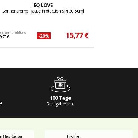
EQ LOVE
Sonnencreme Haute Protection SPF30 50ml
reisempfehlung
15,77 €
-20%
9,73 €
100 Tage
 €
Rückgaberecht
r Help Center
Infoline