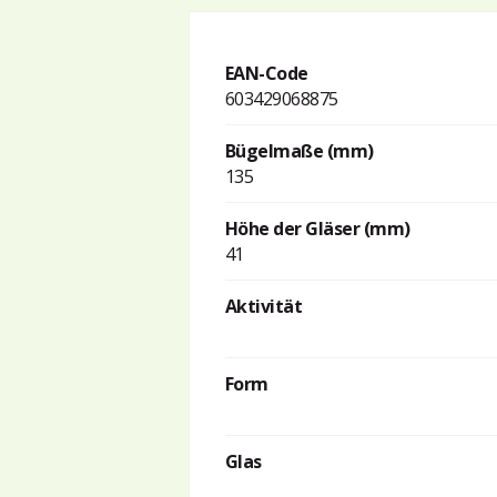
EAN-Code
603429068875
Bügelmaße (mm)
135
Höhe der Gläser (mm)
41
Aktivität
Form
Glas