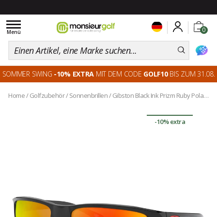
Toggle
0
navigation
Menü
SOMMER SWING
-10% EXTRA
MIT DEM CODE
GOLF10
BIS ZUM 31.08.
Home
/
Golfzubehör
/
Sonnenbrillen
/
Gibston Black Ink Prizm Ruby Polarized
-10% extra