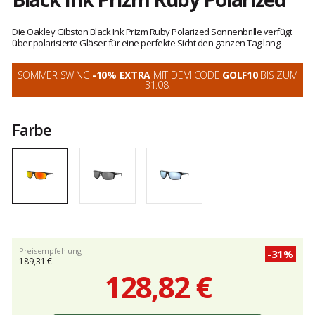
Kundenbewertungen
Die Oakley Gibston Black Ink Prizm Ruby Polarized Sonnenbrille verfügt
über polarisierte Gläser für eine perfekte Sicht den ganzen Tag lang.
SOMMER SWING
-10% EXTRA
MIT DEM CODE
GOLF10
BIS ZUM
31.08.
Farbe
Preisempfehlung
-31%
189,31 €
128,82 €