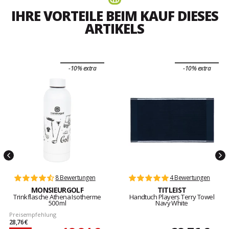
IHRE VORTEILE BEIM KAUF DIESES
ARTIKELS
-10% extra
-10% extra
8 Bewertungen
4 Bewertungen
MONSIEURGOLF
TITLEIST
Trinkflasche Athena Isotherme
Handtuch Players Terry Towel
500 ml
Navy White
Preisempfehlung
28,76 €