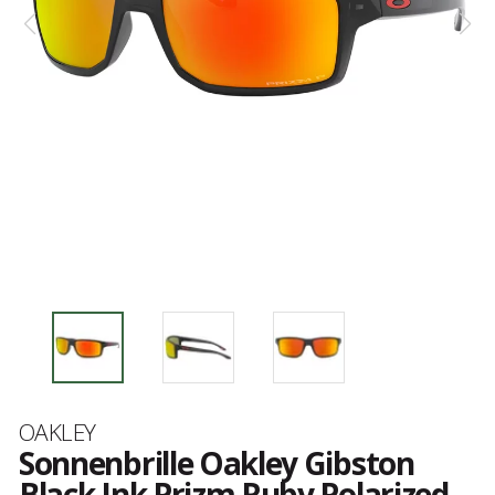
Marke
OAKLEY
Sonnenbrille Oakley Gibston
Black Ink Prizm Ruby Polarized