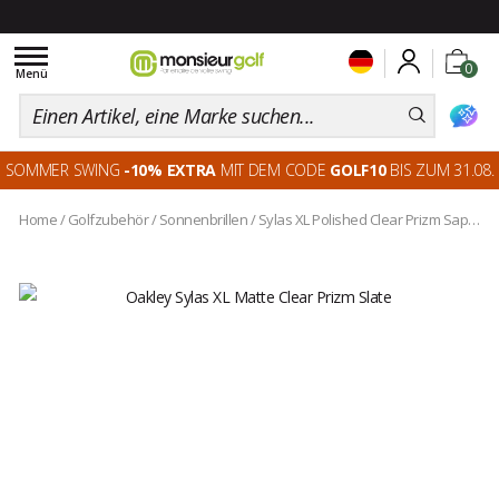
Toggle
0
navigation
Menü
SOMMER SWING
-10% EXTRA
MIT DEM CODE
GOLF10
BIS ZUM 31.08.
Home
/
Golfzubehör
/
Sonnenbrillen
/
Sylas XL Polished Clear Prizm Sapphire