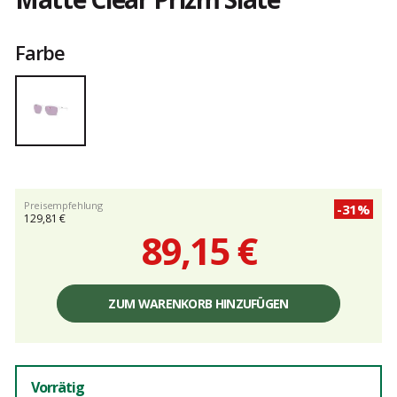
Kundenbewertungen
Farbe
Preisempfehlung
-31%
129,81 €
89,15 €
Einzelpreis,
ohne
ZUM WARENKORB HINZUFÜGEN
Gebühren
Vorrätig