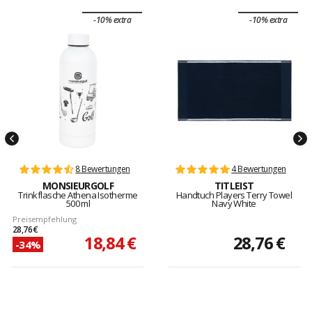
-10% extra
-10% extra
8 Bewertungen
4 Bewertungen
MONSIEURGOLF
TITLEIST
Trinkflasche Athena Isotherme
Handtuch Players Terry Towel
500 ml
Navy White
Preisempfehlung
28,76 €
18,84 €
28,76 €
-34%