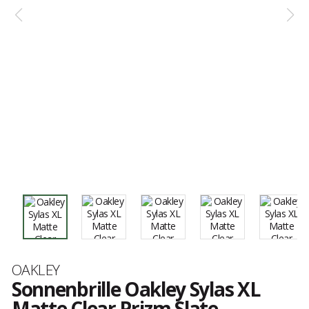
Marke
OAKLEY
Sonnenbrille Oakley Sylas XL
Matte Clear Prizm Slate