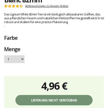
Kundenbewertungen
46 Bewertungen zu diesem Artikel
Note:
4.8
Das Lignum White 82mm Tee ist ein biologisch abbaubares Golftee, das
von
aus pflanzlichen Fasern und natürlichen Klebstoffen hergestellt wird. Er ist
5
robust und skaliert für eine präzise Platzierung.
.
Farbe
Menge
4,96 €
Einzelpreis,
ohne
LIEFERUNG NICHT VERFÜGBAR
Gebühren