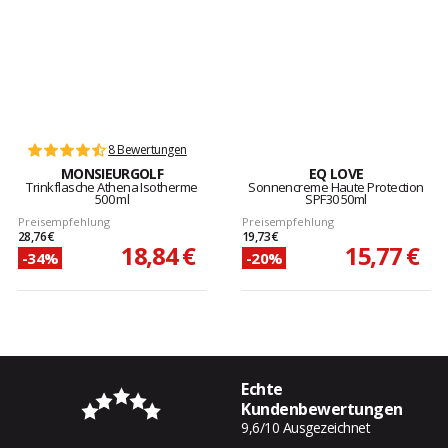
8 Bewertungen
MONSIEURGOLF
EQ LOVE
Trinkflasche Athena Isotherme
Sonnencreme Haute Protection
500 ml
SPF30 50ml
Preisempfehlung
Preisempfehlung
28,76 €
19,73 €
18,84 €
15,77 €
-34%
-20%
Echte
Kundenbewertungen
9,6/10 Ausgezeichnet