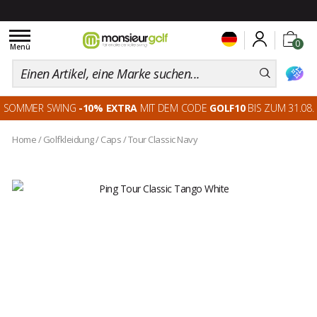
Toggle
0
navigation
Menü
SOMMER SWING
-10% EXTRA
MIT DEM CODE
GOLF10
BIS ZUM 31.08.
Home
/
Golfkleidung
/
Caps
/
Tour Classic Navy