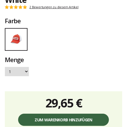
Kundenbewertungen
2 Bewertungen zu diesem Artikel
Note:
5
Farbe
von
5
Menge
29,65 €
Einzelpreis,
ohne
ZUM WARENKORB HINZUFÜGEN
Gebühren