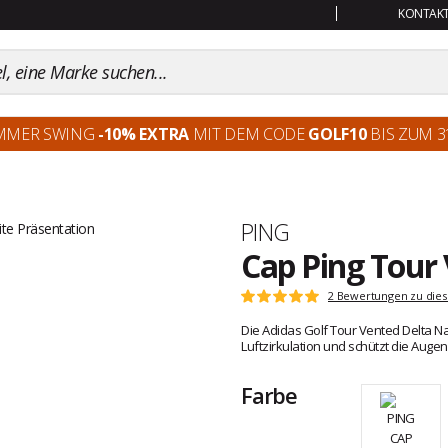
KONTAKT:
MMER SWING
-10% EXTRA
MIT DEM CODE
GOLF10
BIS ZUM 31
Marke
PING
Cap Ping Tour
Kundenbewertungen
2 Bewertungen zu dies
Note:
5
Die Adidas Golf Tour Vented Delta N
von
Luftzirkulation und schützt die Auge
5
Farbe