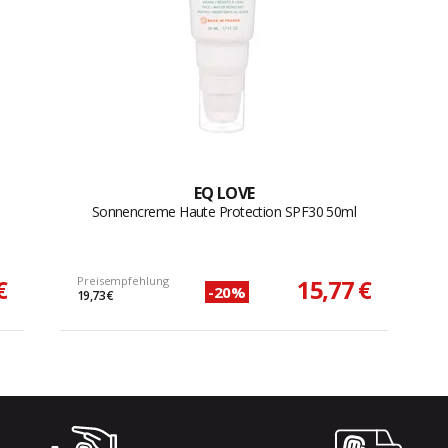
EQ LOVE
Sonnencreme Haute Protection SPF30 50ml
€
Preisempfehlung
15,77 €
-20%
19,73 €