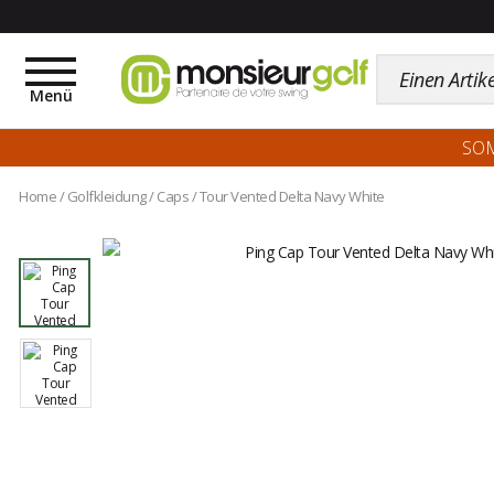
Toggle
navigation
Menü
SO
Home
/
Golfkleidung
/
Caps
/
Tour Vented Delta Navy White