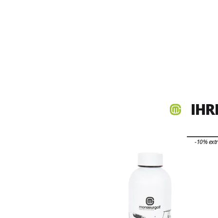
IHR
-10% ext