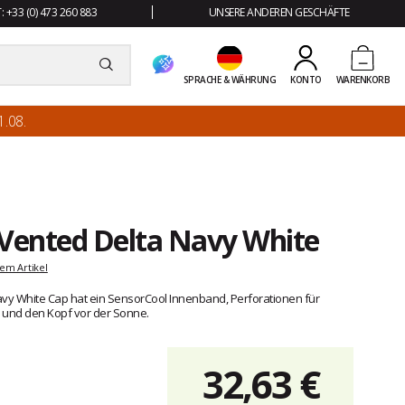
 +33 (0) 473 260 883
UNSERE ANDEREN GESCHÄFTE
SPRACHE & WÄHRUNG
KONTO
WARENKORB
.08.
 Vented Delta Navy White
em Artikel
avy White Cap hat ein SensorCool Innenband, Perforationen für
n und den Kopf vor der Sonne.
32,63 €