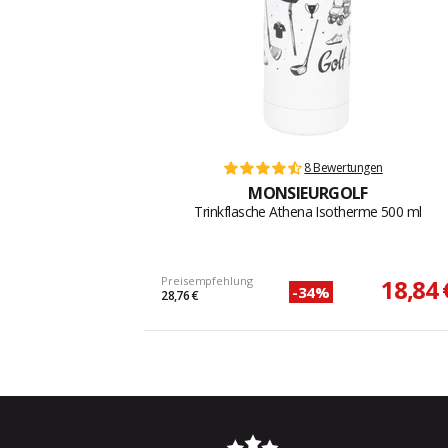
8 Bewertungen
MONSIEURGOLF
Trinkflasche Athena Isotherme 500 ml
Preisempfehlung
18,84 
-34%
28,76 €