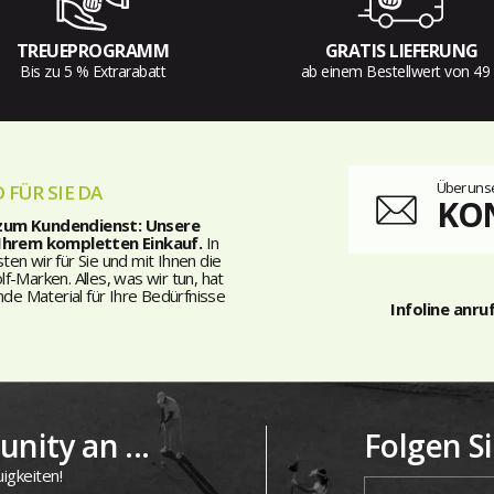
TREUEPROGRAMM
GRATIS LIEFERUNG
Bis zu 5 % Extrarabatt
ab einem Bestellwert von 49
Über unse
 FÜR SIE DA
KO
 zum Kundendienst: Unsere
 Ihrem kompletten Einkauf.
In
n wir für Sie und mit Ihnen die
-Marken. Alles, was wir tun, hat
nde Material für Ihre Bedürfnisse
Infoline anru
nity an ...
Folgen S
igkeiten!