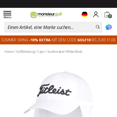
Toggle
0
navigation
Menü
SOMMER SWING
-10% EXTRA
MIT DEM CODE
GOLF10
BIS ZUM 31.08.
Home
/
Golfkleidung
/
Caps
/
Sunbreaker White Black