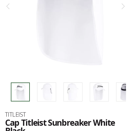
Marke
TITLEIST
Cap Titleist Sunbreaker White
Black