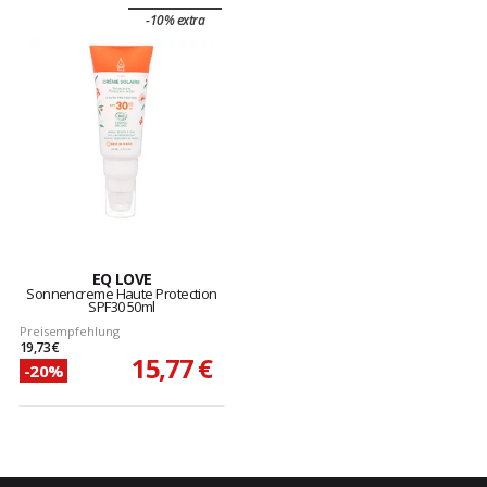
-10% extra
EQ LOVE
Sonnencreme Haute Protection
SPF30 50ml
Preisempfehlung
19,73 €
15,77 €
-20%