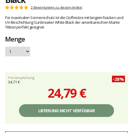
Kundenbewertungen
2 Bewertungen zu diesem Artikel
Note:
5
Für maximalen Sonnenschutz ist die Golfmütze mit langem Nacken und
von
UV-Beschichtung Sunbreaker White Black der amerikanischen Marke
5
Titleist perfekt geeignet.
Menge
Preisempfehlung
-28%
34,71 €
24,79 €
Einzelpreis,
ohne
LIEFERUNG NICHT VERFÜGBAR
Gebühren