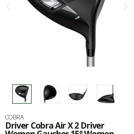
Marke
COBRA
Driver Cobra Air X 2 Driver
Women Gaucher 15° Women