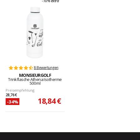
-10% extra
8 Bewertungen
MONSIEURGOLF
Trinkflasche Athena Isotherme
500 ml
Preisempfehlung
28,76 €
18,84 €
-34%