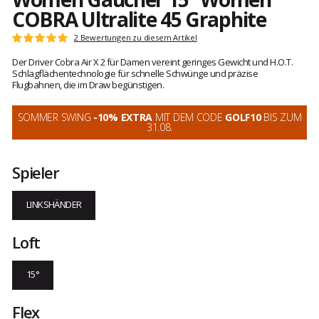
COBRA Ultralite 45 Graphite
Kundenbewertungen
2 Bewertungen zu diesem Artikel
Note:
5
Der Driver Cobra Air X 2 für Damen vereint geringes Gewicht und H.O.T.
von
Schlagflächentechnologie für schnelle Schwünge und präzise
5
Flugbahnen, die im Draw begünstigen.
SOMMER SWING
-10% EXTRA
MIT DEM CODE
GOLF10
BIS ZUM
31.08.
Spieler
LINKSHÄNDER
Loft
15°
Flex