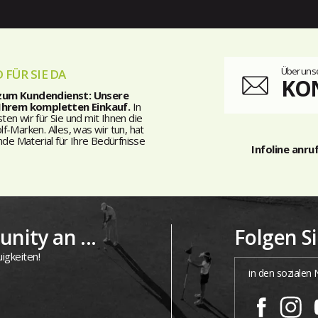
Über unse
 FÜR SIE DA
KO
 zum Kundendienst: Unsere
 Ihrem kompletten Einkauf.
In
n wir für Sie und mit Ihnen die
-Marken. Alles, was wir tun, hat
nde Material für Ihre Bedürfnisse
Infoline anru
nity an ...
Folgen S
igkeiten!
in den sozialen