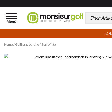
Toggle
navigation
Menü
SO
Home
/
Golfhandschuhe
/
Sun White