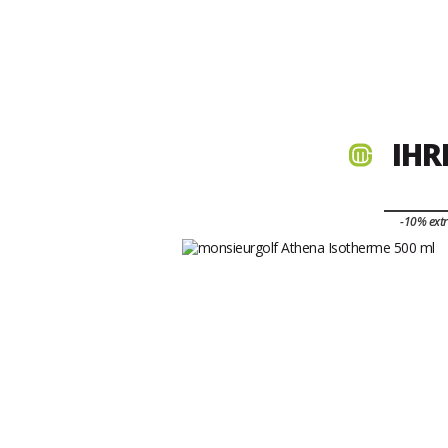
IHR
-10% ext