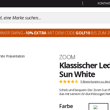
KONTAKT:
MMER SWING
-10% EXTRA
MIT DEM CODE
GOLF10
BIS ZUM 31
Marke
ZOOM
Klassischer L
Sun White
Kundenbewertungen
9 Bewertungen zu dies
Note:
4.6
Schick und bequem: Der Zoom Sun W
von
das mit seinem UV-durchlässigen Net
5
Farbe