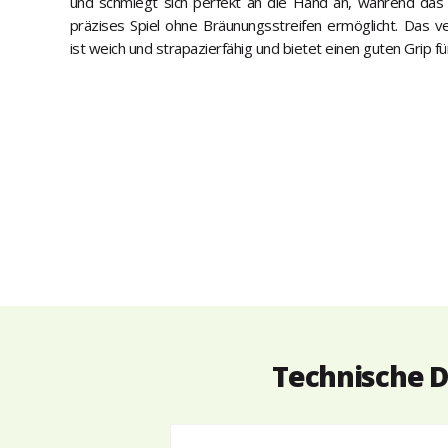
und schmiegt sich perfekt an die Hand an, während da
präzises Spiel ohne Bräunungsstreifen ermöglicht. Das
ist weich und strapazierfähig und bietet einen guten Grip fü
Technische D