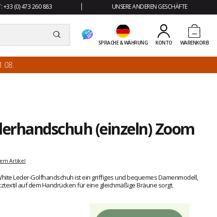
 +33 (0) 473 260 883
UNSERE ANDEREN GESCHÄFTE
SPRACHE & WÄHRUNG
KONTO
WARENKORB
.08.
ederhandschuh (einzeln) Zoom
em Artikel
hite Leder-Golfhandschuh ist ein griffiges und bequemes Damenmodell,
ztextil auf dem Handrücken für eine gleichmäßige Bräune sorgt.