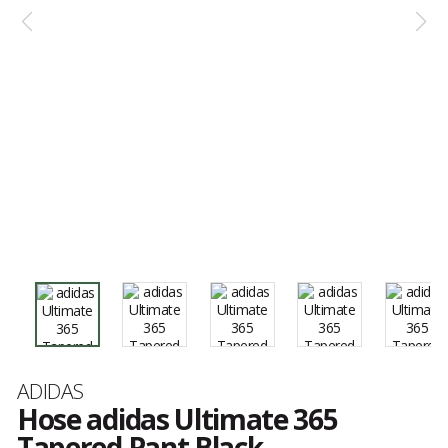
Marke
ADIDAS
Hose adidas Ultimate 365
Tapered Pant Black