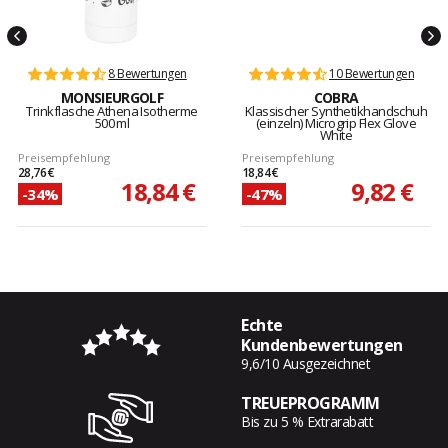
8 Bewertungen
10 Bewertungen
MONSIEURGOLF
COBRA
Trinkflasche Athena Isotherme
Klassischer Synthetikhandschuh
500 ml
(einzeln) Microgrip Flex Glove
White
Preisempfehlung
Preisempfehlung
28,76 €
18,84 €
18,84 €
9,82 €
-34%
-47%
Echte
Kundenbewertungen
9,6/10 Ausgezeichnet
TREUEPROGRAMM
Bis zu 5 % Extrarabatt