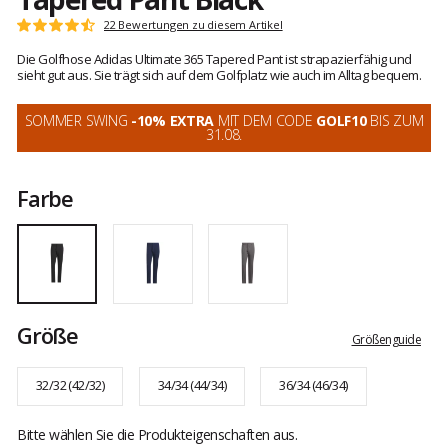
Kundenbewertungen
22 Bewertungen zu diesem Artikel
Note:
4.8
Die Golfhose Adidas Ultimate 365 Tapered Pant ist strapazierfähig und
von
sieht gut aus. Sie trägt sich auf dem Golfplatz wie auch im Alltag bequem.
5
SOMMER SWING
-10% EXTRA
MIT DEM CODE
GOLF10
BIS ZUM
31.08.
Farbe
Größe
Größenguide
32/32 (42/32)
34/34 (44/34)
36/34 (46/34)
Bitte wählen Sie die Produkteigenschaften aus.