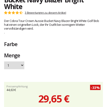
White
Kundenbewertungen
3 Bewertungen zu diesem Artikel
Note:
4.3
Der Cobra Tour Crown Aussie Bucket Navy Blazer Bright White Golf Bob
von
hat einen originellen Look, der Ihr Outfit bei sonnigem Wetter
5
vervollständigen wird.
.
Farbe
Menge
Preisempfehlung
-33%
44,63 €
29,65 €