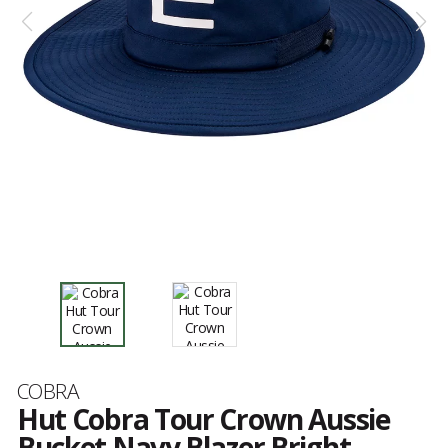
Marke
COBRA
Hut Cobra Tour Crown Aussie
Bucket Navy Blazer Bright