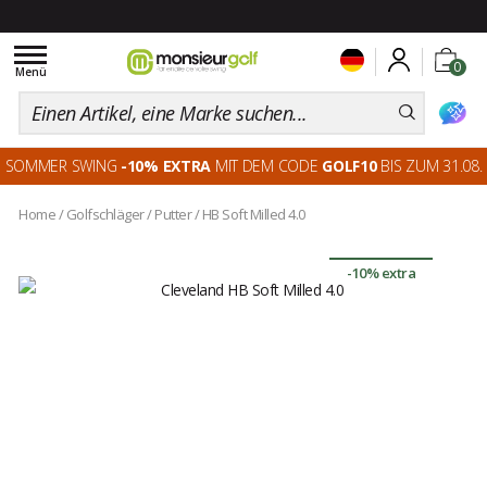
Toggle
0
navigation
Menü
SOMMER SWING
-10% EXTRA
MIT DEM CODE
GOLF10
BIS ZUM 31.08.
Home
/
Golfschläger
/
Putter
/
HB Soft Milled 4.0
-10% extra