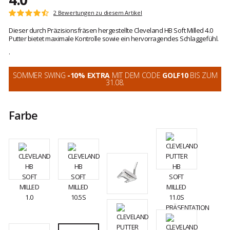
Kundenbewertungen
2 Bewertungen zu diesem Artikel
Note:
4.5
Dieser durch Präzisionsfräsen hergestellte Cleveland HB Soft Milled 4.0
von
Putter bietet maximale Kontrolle sowie ein hervorragendes Schlaggefühl.
5
.
SOMMER SWING
-10% EXTRA
MIT DEM CODE
GOLF10
BIS ZUM
31.08.
Farbe