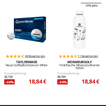
-10% extra
49 Bewertungen
11 Bewertungen
TAYLORMADE
MONSIEURGOLF
Neue Golfbälle Distance+ White
Trinkflasche Athena Isotherme
500 ml
Preisempfehlung
Preisempfehlung
33,72 €
28,76 €
18,84 €
18,84 €
-44%
-34%