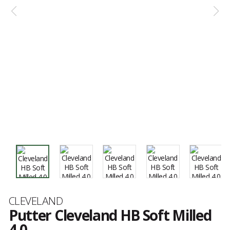
Marke
CLEVELAND
Putter Cleveland HB Soft Milled
4.0