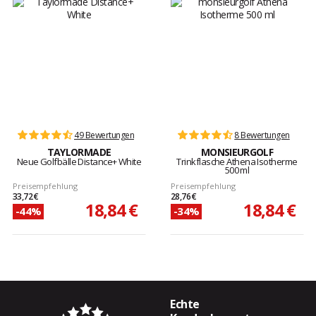
49 Bewertungen
8 Bewertungen
TAYLORMADE
MONSIEURGOLF
Neue Golfbälle Distance+ White
Trinkflasche Athena Isotherme
500 ml
Preisempfehlung
Preisempfehlung
33,72 €
28,76 €
18,84 €
18,84 €
-44%
-34%
Echte