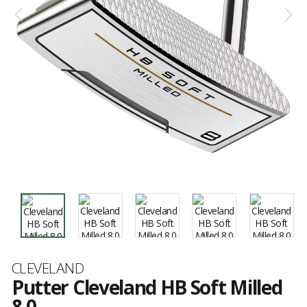
Marke
CLEVELAND
Putter Cleveland HB Soft Milled
8.0