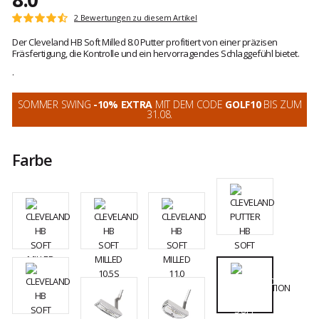
Kundenbewertungen
2 Bewertungen zu diesem Artikel
Note:
4.5
Der Cleveland HB Soft Milled 8.0 Putter profitiert von einer präzisen
von
Fräsfertigung, die Kontrolle und ein hervorragendes Schlaggefühl bietet.
5
.
SOMMER SWING
-10% EXTRA
MIT DEM CODE
GOLF10
BIS ZUM
31.08.
Farbe