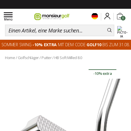
Toggle
0
navigation
Menü
SOMMER SWING
-10% EXTRA
MIT DEM CODE
GOLF10
BIS ZUM 31.08.
Home
/
Golfschläger
/
Putter
/
HB Soft Milled 8.0
-10% extra