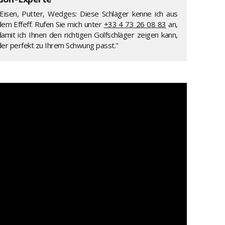
"Eisen, Putter, Wedges: Diese Schläger kenne ich aus
dem Effeff. Rufen Sie mich unter
+33 4 73 26 08 83
an,
damit ich Ihnen den richtigen Golfschläger zeigen kann,
der perfekt zu Ihrem Schwung passt."