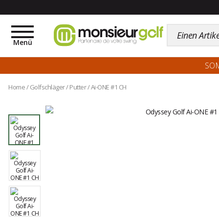
Toggle
navigation
Menü
SO
Home
/
Golfschläger
/
Putter
/
Ai-ONE #1 CH