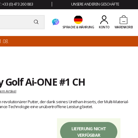
 +33 (0) 473 260 883
UNSERE ANDEREN GESCHÄFTE
SPRACHE & WÄHRUNG
KONTO
WARENKORB
.08.
y Golf Ai-ONE #1 CH
em Artikel
 revolutionärer Putter, der dank seines Urethan-Inserts, der Multi-Material-
ance-Technologie eine unübertroffene Leistung bietet.
LIEFERUNG NICHT
VERFÜGBAR