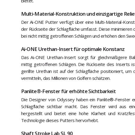
bietet.
Multi-Material-Konstruktion und einzigartige Relie
Der Ai-ONE Putter verfügt über eine Multi-Material-Konstru
der Rückseite der Schlagfläche umfasst. Diese minimieren d
bei nicht mittig getroffenen Schlägen und erhöhen den Swee
Ai-ONE Urethan-Insert für optimale Konstanz
Das Ai-ONE Urethan-Insert sorgt für gleichmäßigere Ball
mittig getroffenen Schlägen. Die Rückseite des Inserts i
gerillte Urethan ist auf der Schlagfläche positioniert, um
vermitteln, das Millionen von Golfern schätzen.
Panlite®-Fenster für erhöhte Sichtbarkeit
Die Designer von Odyssey haben ein Panlite®-Fenster en
Schlagfläche sichtbar macht. Das Fenster wird aus ei
hergestellt und bietet eine hohe Klarheit und Kratzfes
Technologie dieses Putters hervorhebt.
Shaft Stroke Lab SL 90