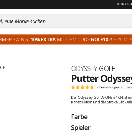
KONTAKT:
MMER SWING
-10% EXTRA
MIT DEM CODE
GOLF10
BIS ZUM 31
Marke
ODYSSEY GOLF
Putter Odysse
Kundenbewertungen
7 Bewertungen zu dies
Note:
5
Der Odyssey Golf Ai-ONE #1 CH ist ein
von
Konstruktion und der Stroke Lab-Bal
5
Farbe
Spieler