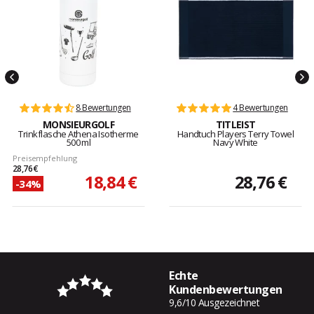
8 Bewertungen
4 Bewertungen
MONSIEURGOLF
TITLEIST
Trinkflasche Athena Isotherme
Handtuch Players Terry Towel
500 ml
Navy White
Preisempfehlung
28,76 €
18,84 €
28,76 €
-34%
Echte
Kundenbewertungen
9,6/10 Ausgezeichnet