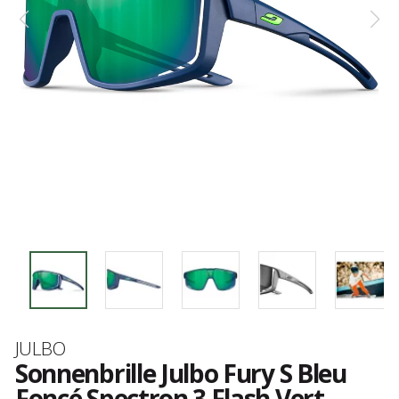
Marke
JULBO
Sonnenbrille Julbo Fury S Bleu
Foncé Spectron 3 Flash Vert