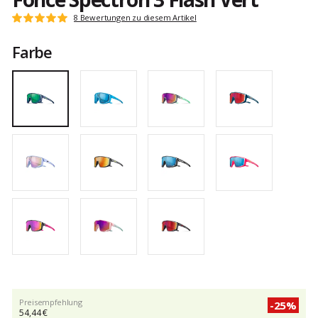
Kundenbewertungen
8 Bewertungen zu diesem Artikel
Note:
5
Farbe
von
5
Preisempfehlung
-25%
54,44 €