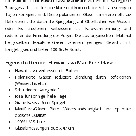
Die
Pailolo
ist mit
Hawaii Lava MauiPure
-Gläsern der
Kategorie
3
ausgestattet, die für eine klare und komfortable Sicht an sonnigen
Tagen konzipiert sind. Diese polarisierten Gläser eliminieren effektiv
Reflexionen, die durch die Spiegelung auf Oberflächen wie Wasser
oder Eis entstehen, verbessern die Farbwahrnehmung und
reduzieren die Ermüdung der Augen. Die aus organischem Material
hergestellten MauiPure-Gläser vereinen geringes Gewicht mit
Langlebigkeit und bieten 100 % UV-Schutz.
Eigenschaften der Hawaii Lava MauiPure-Gläser:
Hawaii Lava: verbessert die Farben
Polarisierte Gläser: reduziert Blendung durch Reflexionen
(Wasser, Eis etc.)
Schutzindex: Kategorie 3
Ideal für sonnige, helle Tage
Graue Basis / Roter Spiegel
MauiPure-Gläser: Bietet Widerstandsfähigkeit und optimale
optische Qualität
100% UV-Schutz
Glasabmessungen: 58.5 x 47 cm