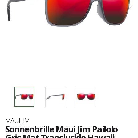
Marke
MAUI JIM
Sonnenbrille Maui Jim Pailolo
Gris Mat Translucide Hawaii