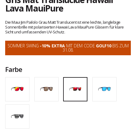
Lava MauiPure
Kundenbewertungen
Die Maui Jim Pailolo Grau Matt Translucent ist eine leichte, langlebige
Sonnenbrille mit polarisierten Hawaii Lava MauiPure Gläsern für klare
Sicht und umfassenden UV-Schutz.
SOMMER SWING
-10% EXTRA
MIT DEM CODE
GOLF10
BIS ZUM
31.08.
Farbe