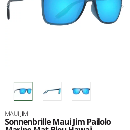
Marke
MAUI JIM
Sonnenbrille Maui Jim Pailolo
Marine Mat Bleu Hawaï