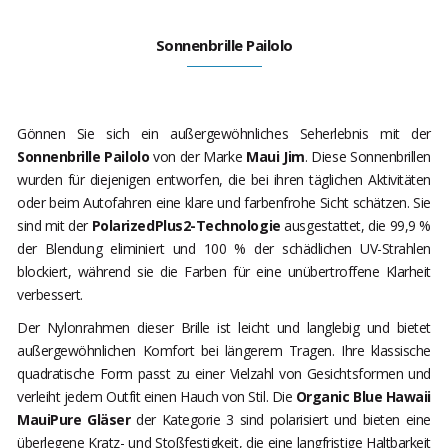
Sonnenbrille Pailolo
Gönnen Sie sich ein außergewöhnliches Seherlebnis mit der
Sonnenbrille Pailolo
von der Marke
Maui Jim
. Diese Sonnenbrillen
wurden für diejenigen entworfen, die bei ihren täglichen Aktivitäten
oder beim Autofahren eine klare und farbenfrohe Sicht schätzen. Sie
sind mit der
PolarizedPlus2-Technologie
ausgestattet, die 99,9 %
der Blendung eliminiert und 100 % der schädlichen UV-Strahlen
blockiert, während sie die Farben für eine unübertroffene Klarheit
verbessert.
Der Nylonrahmen dieser Brille ist leicht und langlebig und bietet
außergewöhnlichen Komfort bei längerem Tragen. Ihre klassische
quadratische Form passt zu einer Vielzahl von Gesichtsformen und
verleiht jedem Outfit einen Hauch von Stil. Die
Organic Blue Hawaii
MauiPure Gläser
der Kategorie 3 sind polarisiert und bieten eine
überlegene Kratz- und Stoßfestigkeit, die eine langfristige Haltbarkeit