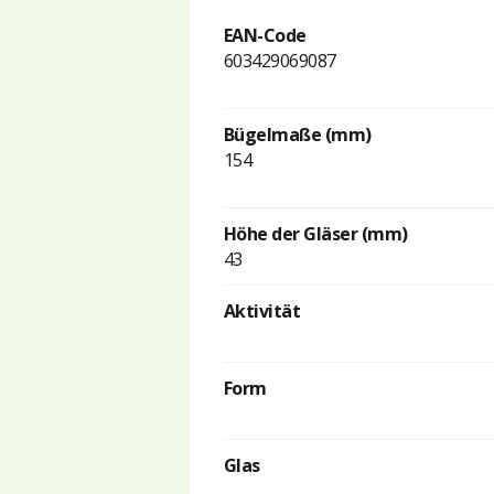
EAN-Code
603429069087
Bügelmaße (mm)
154
Höhe der Gläser (mm)
43
Aktivität
Form
Glas