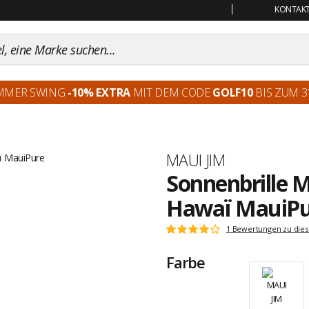
KONTAKT:
MMER SWING
-10% EXTRA
MIT DEM CODE
GOLF10
BIS ZUM 31
Marke
MAUI JIM
Sonnenbrille M
Hawaï MauiPu
Kundenbewertungen
1 Bewertungen zu dies
Note:
4
Farbe
von
5