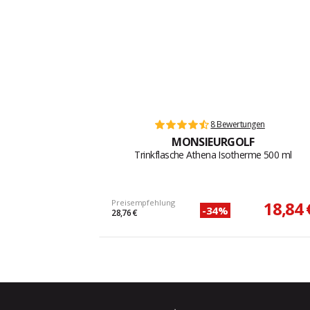
8 Bewertungen
MONSIEURGOLF
Trinkflasche Athena Isotherme 500 ml
Preisempfehlung
18,84 
-34%
28,76 €