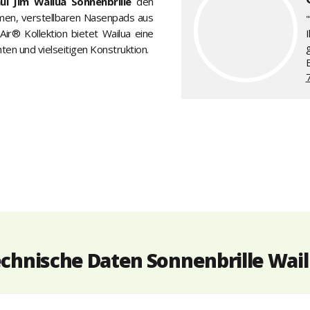
ui Jim Wailua Sonnenbrille
den
emen, verstellbaren Nasenpads aus
"
ir® Kollektion bietet Wailua eine
hten und vielseitigen Konstruktion.
chnische Daten Sonnenbrille Wai