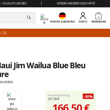
 +33 (0) 473 260 883
UNSERE ANDEREN GESCHÄFTE
SPRACHE & WÄHRUNG
KONTO
WARENKORB
.08.
aui Jim Wailua Blue Bleu
re
em Artikel
Preisempfehlung
-30%
237,90 €
166,50 €