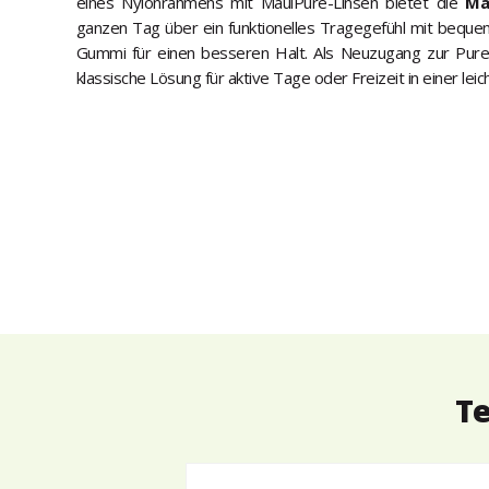
eines Nylonrahmens mit MauiPure-Linsen bietet die
Ma
ganzen Tag über ein funktionelles Tragegefühl mit bequ
Gummi für einen besseren Halt. Als Neuzugang zur PureA
klassische Lösung für aktive Tage oder Freizeit in einer leic
Te