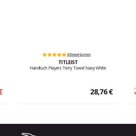
4 Bewertungen
TITLEIST
Handtuch Players Terry Towel Navy White
€
28,76 €
P
1