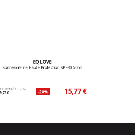
EQ LOVE
Sonnencreme Haute Protection SPF30 50ml
reisempfehlung
15,77 €
-20%
9,73 €