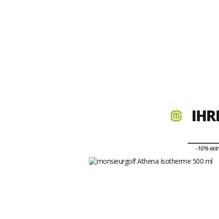
IHR
-10% ext