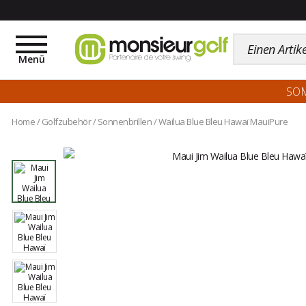
Toggle
navigation
Menü
SO
Home
/
Golfzubehör
/
Sonnenbrillen
/
Wailua Blue Bleu Hawaï MauiPure