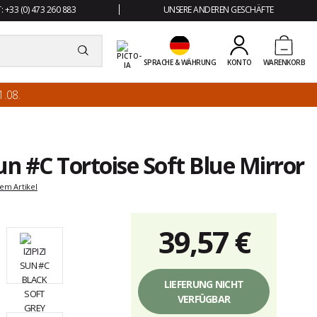
 +33 (0) 473 260 883
UNSERE ANDEREN GESCHÄFTE
SPRACHE & WÄHRUNG
KONTO
WARENKORB
.08.
un #C Tortoise Soft Blue Mirror
em Artikel
39,57 €
Einzelpreis,
ohne
LIEFERUNG NICHT
Gebühren
VERFÜGBAR