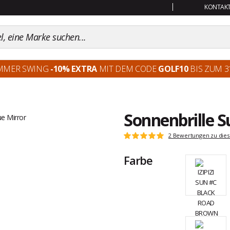
KONTAKT:
MMER SWING
-10% EXTRA
MIT DEM CODE
GOLF10
BIS ZUM 31
Sonnenbrille S
Kundenbewertungen
2 Bewertungen zu dies
Note:
5
Farbe
von
5