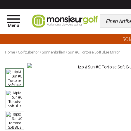
Toggle
navigation
Menü
SO
Home
/
Golfzubehör
/
Sonnenbrillen
/
Sun #C Tortoise Soft Blue Mirror