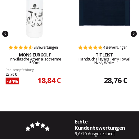
8 Bewertungen
4 Bewertungen
MONSIEURGOLF
TITLEIST
Trinkflasche Athena Isotherme
Handtuch Players Terry Towel
500 ml
Navy White
Preisempfehlung
28,76 €
18,84 €
28,76 €
-34%
Echte
Kundenbewertungen
9,6/10 Ausgezeichnet