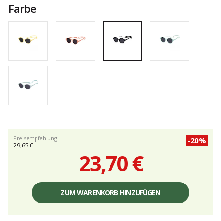
Farbe
von
5
Preisempfehlung
-20%
29,65 €
23,70 €
Einzelpreis,
ohne
ZUM WARENKORB HINZUFÜGEN
Gebühren