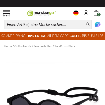
Toggle
0
navigation
Menü
SOMMER SWING
-10% EXTRA
MIT DEM CODE
GOLF10
BIS ZUM 31.08.
Home
/
Golfzubehör
/
Sonnenbrillen
/
Sun Kids + Black