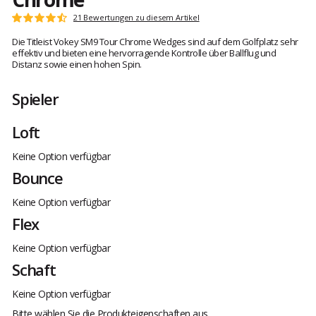
Kundenbewertungen
21 Bewertungen zu diesem Artikel
Note:
4.9
Die Titleist Vokey SM9 Tour Chrome Wedges sind auf dem Golfplatz sehr
von
effektiv und bieten eine hervorragende Kontrolle über Ballflug und
5
Distanz sowie einen hohen Spin.
Spieler
Loft
Keine Option verfügbar
Bounce
Keine Option verfügbar
Flex
Keine Option verfügbar
Schaft
Keine Option verfügbar
Bitte wählen Sie die Produkteigenschaften aus.