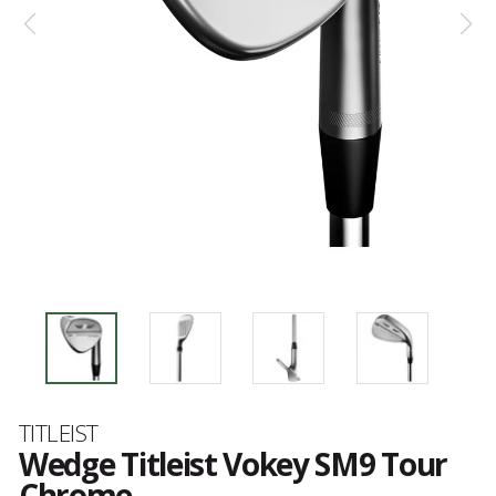
Marke
TITLEIST
Wedge Titleist Vokey SM9 Tour
Chrome