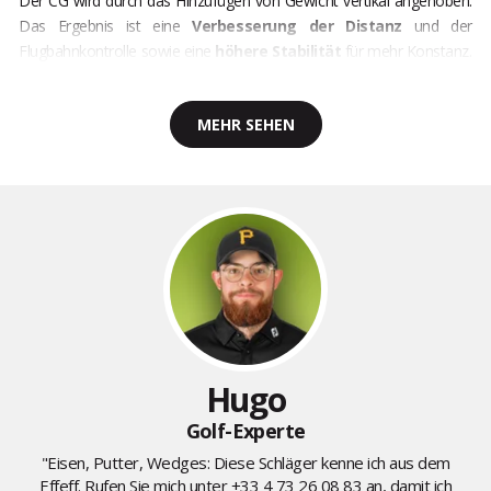
Der CG wird durch das Hinzufügen von Gewicht vertikal angehoben.
Das Ergebnis ist eine
Verbesserung der Distanz
und der
Flugbahnkontrolle sowie eine
höhere Stabilität
für mehr Konstanz.
MEHR SEHEN
Hugo
Golf-Experte
"Eisen, Putter, Wedges: Diese Schläger kenne ich aus dem
Effeff. Rufen Sie mich unter
+33 4 73 26 08 83
an, damit ich