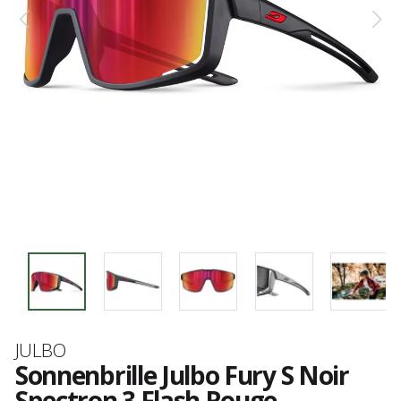
Marke
JULBO
Sonnenbrille Julbo Fury S Noir
Spectron 3 Flash Rouge