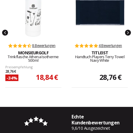
8 Bewertungen
4 Bewertungen
MONSIEURGOLF
TITLEIST
Trinkflasche Athena Isotherme
Handtuch Players Terry Towel
500 ml
Navy White
Preisempfehlung
28,76 €
18,84 €
28,76 €
-34%
Echte
Kundenbewertungen
9,6/10 Ausgezeichnet