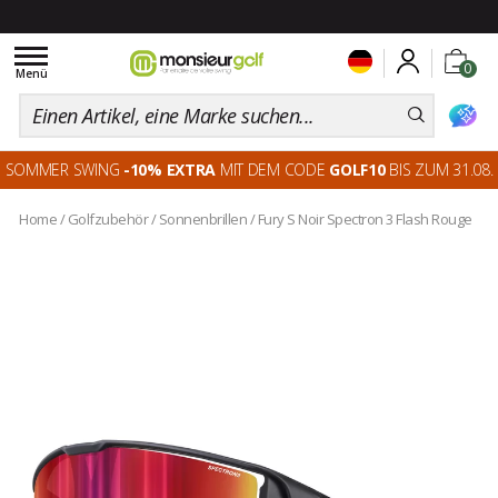
Toggle
0
navigation
Menü
SOMMER SWING
-10% EXTRA
MIT DEM CODE
GOLF10
BIS ZUM 31.08.
Home
/
Golfzubehör
/
Sonnenbrillen
/
Fury S Noir Spectron 3 Flash Rouge