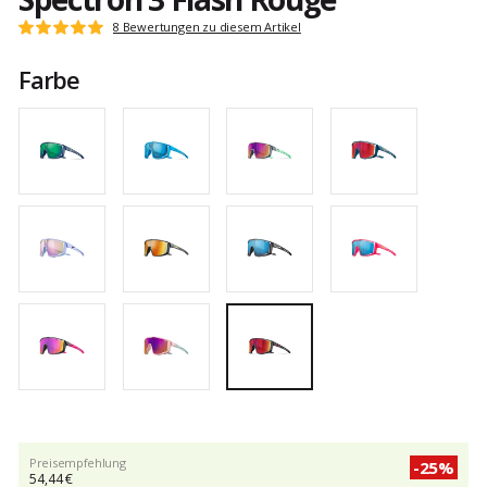
Kundenbewertungen
8 Bewertungen zu diesem Artikel
Note:
5
Farbe
von
5
Preisempfehlung
-25%
54,44 €